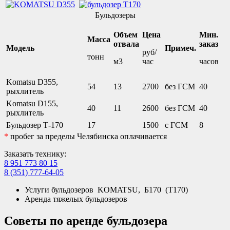
Бульдозеры
Объем
Цена
Мин.
Масса
отвала
заказ
Модель
Примеч.
руб/
тонн
м3
час
часов
Komatsu D355,
54
13
2700
без ГСМ
40
рыхлитель
Komatsu D155,
40
11
2600
без ГСМ
40
рыхлитель
Бульдозер Т-170
17
1500
с ГСМ
8
*
пробег за пределы Челябинска оплачивается
Заказать технику:
8 951 773 80 15
8 (351) 777-64-05
Услуги бульдозеров KOMATSU, Б170 (Т170)
Аренда тяжелых бульдозеров
Советы по аренде бульдозера