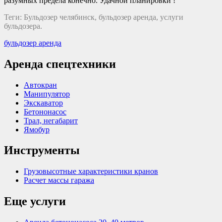
разумных предела конечно. Удачной планировки !
Теги: Бульдозер челябинск, бульдозер аренда, услуги
бульдозера.
бульдозер аренда
Аренда спецтехники
Автокран
Манипулятор
Экскаватор
Бетононасос
Трал, негабарит
Ямобур
Инструменты
Грузовысотные характеристики кранов
Расчет массы гаража
Еще услуги