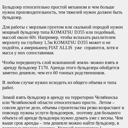
Бульдозер относительно простой механизм и чем больше
нужна производительность, тем тяжелей нужен должен быть
бульдозер.
Для работы с мерзлым грунтом или скальной породой нужен
мощный бульдозер типа KOMATSU D355 или подобный,
массой около 60т. Например, чтобы вспахать рыхлителем
мерзлоту на глубину 1,5м KOMATSU D355 может и не
подойти, а американец FIAT ALLIS уже справится, хотя и
масса у них сопоставимая.
Чтобы передвинуть слой вскопанной земли- можно взять в
аренду бульдозер Т170. Аренда этого бульдозера обойдется
заметно дешевле, чем его 60 тонных родственников.
В любом случае нужно исходить из общего объема и типа
работ.
Зимой взять бульдозер в аренду на территории Челябинска
или Челябинской области относительно просто. Летом –
совсем другое дело, объемы строительства резко возрастают и
повсюду нужны услуги бульдозеров, поэтому для большого
объекта об аренде бульдозера нужно думать уже с весны. Чем
выше срок аренды – тем дешевле можно найти бульдозер, в