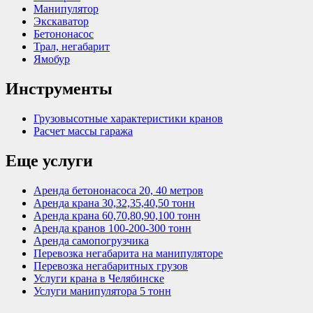
Манипулятор
Экскаватор
Бетононасос
Трал, негабарит
Ямобур
Инструменты
Грузовысотные характеристики кранов
Расчет массы гаража
Еще услуги
Аренда бетононасоса 20, 40 метров
Аренда крана 30,32,35,40,50 тонн
Аренда крана 60,70,80,90,100 тонн
Аренда кранов 100-200-300 тонн
Аренда самопогрузчика
Перевозка негабарита на манипуляторе
Перевозка негабаритных грузов
Услуги крана в Челябинске
Услуги манипулятора 5 тонн