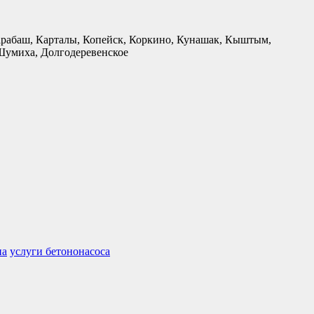
Карабаш, Карталы, Копейск, Коркино, Кунашак, Кыштым,
 Шумиха, Долгодеревенское
на
услуги бетононасоса