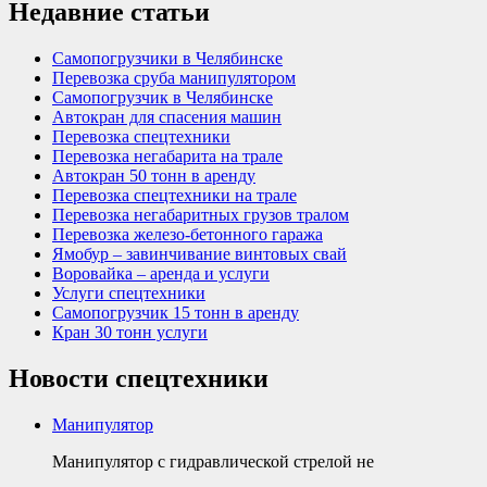
Недавние статьи
Самопогрузчики в Челябинске
Перевозка сруба манипулятором
Самопогрузчик в Челябинске
Автокран для спасения машин
Перевозка спецтехники
Перевозка негабарита на трале
Автокран 50 тонн в аренду
Перевозка спецтехники на трале
Перевозка негабаритных грузов тралом
Перевозка железо-бетонного гаража
Ямобур – завинчивание винтовых свай
Воровайка – аренда и услуги
Услуги спецтехники
Самопогрузчик 15 тонн в аренду
Кран 30 тонн услуги
Новости спецтехники
Манипулятор
Манипулятор с гидравлической стрелой не