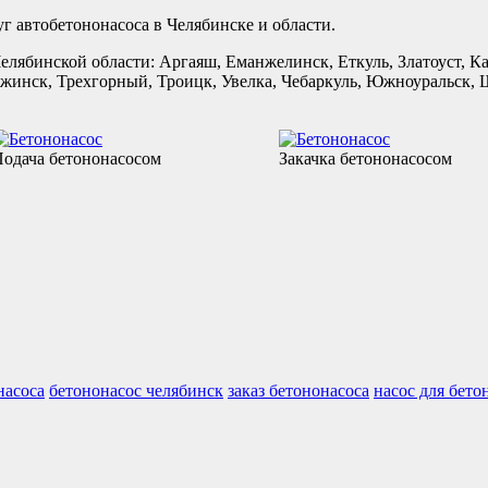
г автобетононасоса в Челябинске и области.
елябинской области: Аргаяш, Еманжелинск, Еткуль, Златоуст, 
нежинск, Трехгорный, Троицк, Увелка, Чебаркуль, Южноуральск,
одача бетононасосом
Закачка бетононасосом
насоса
бетононасос челябинск
заказ бетононасоса
насос для бето