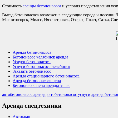
Стоимость
аренды бетононасоса
и условия предоставления услу
Выезд бетононасоса возможен в следующие города и поселки Ч
Магнитогорск, Миасс, Нязепетровск, Озерск, Пласт, Сатка, С
П
Аренда бетононасоса
Бетононасос челябинск аренда
Услуги бетононасоса
Услуги бетононасоса челябинск
Заказать бетононасос
Аренда стационарного бетононасоса
Аренда бетононасоса цена
Бетононасос цена аренды за час
автобетононасос аренда
автобетононасос услуги
аренда бетоно
Аренда спецтехники
Автокран