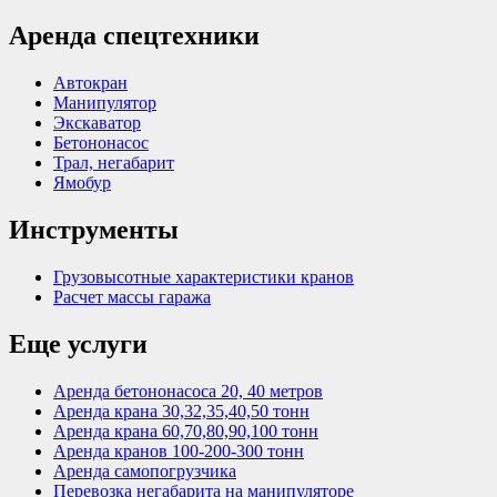
Аренда спецтехники
Автокран
Манипулятор
Экскаватор
Бетононасос
Трал, негабарит
Ямобур
Инструменты
Грузовысотные характеристики кранов
Расчет массы гаража
Еще услуги
Аренда бетононасоса 20, 40 метров
Аренда крана 30,32,35,40,50 тонн
Аренда крана 60,70,80,90,100 тонн
Аренда кранов 100-200-300 тонн
Аренда самопогрузчика
Перевозка негабарита на манипуляторе