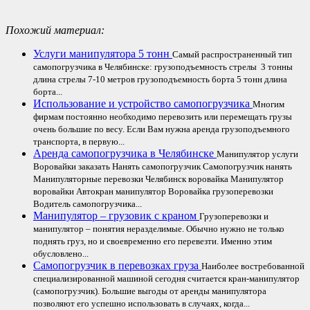
Похожий материал:
Услуги манипулятора 5 тонн
Самый распространенный тип
самопогрузчика в Челябинске: грузоподъемность стрелы 3 тонны
длина стрелы 7-10 метров грузоподъемность борта 5 тонн длина
борта...
Использование и устройство самопогрузчика
Многим
фирмам постоянно необходимо перевозить или перемещать грузы
очень большие по весу. Если Вам нужна аренда грузоподъемного
транспорта, в первую...
Аренда самопогрузчика в Челябинске
Манипулятор услуги
Воровайки заказать Нанять самопогрузчик Самопогрузчик нанять
Манипуляторные перевозки Челябинск воровайка Манипулятор
воровайки Автокран манипулятор Воровайка грузоперевозки
Водитель самопогрузчика...
Манипулятор – грузовик с краном
Грузоперевозки и
манипулятор – понятия неразделимые. Обычно нужно не только
поднять груз, но и своевременно его перевезти. Именно этим
обусловлено...
Самопогрузчик в перевозках груза
Наиболее востребованной
специализированной машиной сегодня считается кран-манипулятор
(самопогрузчик). Большие выгоды от аренды манипулятора
позволяют его успешно использовать в случаях, когда...