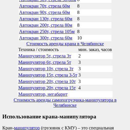
Автокран 70т, стрела 60м
8
Автокран 90т, стрела 60м
8
Автокран 130т, стрела 60м
8
Автокран 200т, стрела 80м
8
Автокран 250т, стрела 105м
8
Автокран 300т, стрела 60м
10
Стоимость аренды крана в Челябинске
Техника / стоимость
мин. заказ, часов
Манипулятор 5т, стрела 3т
2
Манипулятор 6т, стрела 5т
3
Манипулятор 10т, стрела 3т
3
Манипулятор 15т, стрела 3-5т
3
Манипулятор 20т, стрела 10т
3
Манипулятор 20т, стрела 15т
4
Манипулятор, негабарит
Стоимость аренды самопогрузчика-манипулятора в
Челябинске
Использование крана-манипулятора
Кран-
манипулятор
(грузовик с КМУ) – это специальная