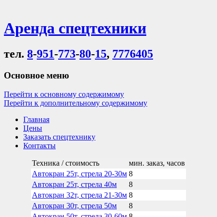
Аренда спецтехники
тел.
8
-
951
-
773
-
80
-
15
,
7776405
Основное меню
Перейти к основному содержимому
Перейти к дополнительному содержимому
Главная
Цены
Заказать спецтехнику
Контакты
Техника / стоимость
мин. заказ, часов
Автокран 25т, стрела 20-30м
8
Автокран 25т, стрела 40м
8
Автокран 32т, стрела 21-30м
8
Автокран 30т, стрела 50м
8
Автокран 50т, стрела 30-60м
8