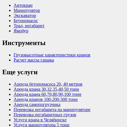
Автокран
Манипулятор
Экскаватор
Бетононасос
Трал, негабарит
Ямобур
Инструменты
Грузовысотные характеристики кранов
Расчет массы гаража
Еще услуги
Аренда бетононасоса 20, 40 метров
Аренда крана 30,32,35,40,50 тонн
Аренда крана 60,70,80,90,100 тонн
Аренда кранов 100-200-300 тонн
Аренда самопогрузчика
Перевозка негабарита на манипуляторе
Перевозка негабаритных грузов
Услуги крана в Челябинске
Услуги манипулятора 5 тонн