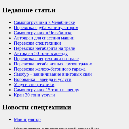
Недавние статьи
Самопогрузчики в Челябинске
Перевозка сруба манипулятором
Самопогрузчик в Челябинске
Автокран для спасения машин
Перевозка спецтехники
Перевозка негабарита на трале
Автокран 50 тонн в аренду
Перевозка спецтехники на трале
Перевозка негабаритных грузов тралом
Перевозка железо-бетонного гаража
Ямобур – завинчивание винтовых свай
Воровайка – аренда и услуги
Услуги спецтехники
Самопогрузчик 15 тонн в аренду
Кран 30 тонн услуги
Новости спецтехники
Манипулятор