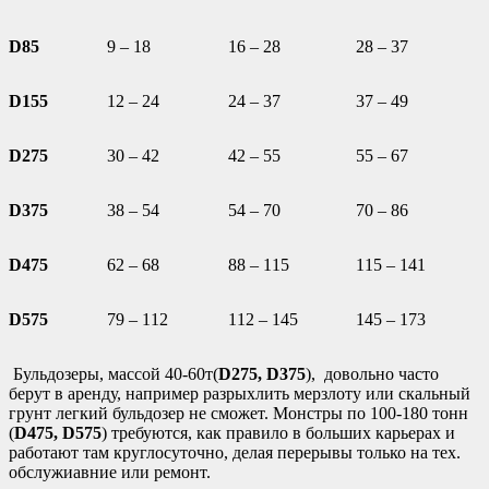
D85
9 – 18
16 – 28
28 – 37
D155
12 – 24
24 – 37
37 – 49
D275
30 – 42
42 – 55
55 – 67
D375
38 – 54
54 – 70
70 – 86
D475
62 – 68
88 – 115
115 – 141
D575
79 – 112
112 – 145
145 – 173
Бульдозеры, массой 40-60т(
D275,
D375
), довольно часто
берут в аренду, например разрыхлить мерзлоту или скальный
грунт легкий бульдозер не сможет. Монстры по 100-180 тонн
(
D475, D575
) требуются, как правило в больших карьерах и
работают там круглосуточно, делая перерывы только на тех.
обслужиавние или ремонт.