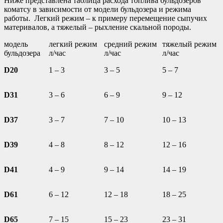
Ниже представлена таблица расхода топлива бульдозеров
коматсу в зависимости от модели бульдозера и режима
работы. Легкий режим – к примеру перемещение сыпучих
материвалов, а тяжелый – рыхление скальной породы.
модель
легкий режим
средний режим
тяжелый режим
бульдозера
л/час
л/час
л/час
D20
1 – 3
3 – 5
5 – 7
D31
3 – 6
6 – 9
9 – 12
D37
3 – 7
7 – 10
10 – 13
D39
4 – 8
8 – 12
12 – 16
D41
4 – 9
9 – 14
14 – 19
D61
6 – 12
12 – 18
18 – 25
D65
7 – 15
15 – 23
23 – 31