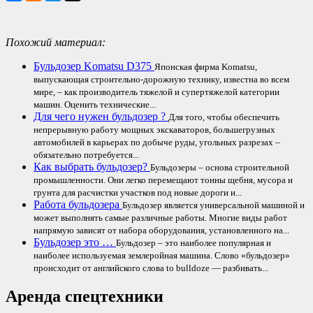
Похожий материал:
Бульдозер Komatsu D375
Японская фирма Komatsu,
выпускающая строительно-дорожную технику, известна во всем
мире, – как производитель тяжелой и супертяжелой категории
машин. Оценить технические...
Для чего нужен бульдозер ?
Для того, чтобы обеспечить
непрерывную работу мощных экскаваторов, большегрузных
автомобилей в карьерах по добыче руды, угольных разрезах –
обязательно потребуется...
Как выбрать бульдозер?
Бульдозеры – основа строительной
промышленности. Они легко перемещают тонны щебня, мусора и
грунта для расчистки участков под новые дороги и...
Работа бульдозера
Бульдозер является универсальной машиной и
может выполнять самые различные работы. Многие виды работ
напрямую зависят от набора оборудования, установленного на...
Бульдозер это …
Бульдозер – это наиболее популярная и
наиболее используемая землеройная машина. Слово «бульдозер»
происходит от английского слова to bulldoze — разбивать...
Аренда спецтехники