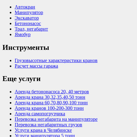
Автокран
Манипулятор
Экскаватор
Бетононасос
Трал, негабарит
Ямобур
Инструменты
Грузовысотные характеристики кранов
Расчет массы гаража
Еще услуги
Аренда бетононасоса 20, 40 метров
Аренда крана 30,32,35,40,50 тонн
Аренда крана 60,70,80,90,100 тонн
Аренда кранов 100-200-300 тонн
Аренда самопогрузчика
Перевозка негабарита на манипуляторе
Перевозка негабаритных грузов
Услуги крана в Челябинске
Услуги манипулятора 5 тонн