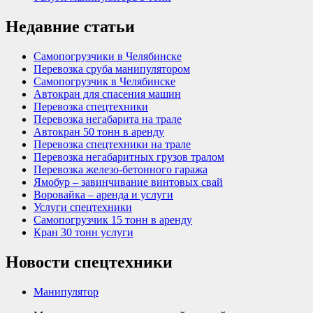
Недавние статьи
Самопогрузчики в Челябинске
Перевозка сруба манипулятором
Самопогрузчик в Челябинске
Автокран для спасения машин
Перевозка спецтехники
Перевозка негабарита на трале
Автокран 50 тонн в аренду
Перевозка спецтехники на трале
Перевозка негабаритных грузов тралом
Перевозка железо-бетонного гаража
Ямобур – завинчивание винтовых свай
Воровайка – аренда и услуги
Услуги спецтехники
Самопогрузчик 15 тонн в аренду
Кран 30 тонн услуги
Новости спецтехники
Манипулятор