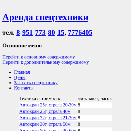
Аренда спецтехники
тел.
8
-
951
-
773
-
80
-
15
,
7776405
Основное меню
Перейти к основному содержимому
Перейти к дополнительному содержимому
Главная
Цены
Заказать спецтехнику
Контакты
Техника / стоимость
мин. заказ, часов
Автокран 25т, стрела 20-30м
8
Автокран 25т, стрела 40м
8
Автокран 32т, стрела 21-30м
8
Автокран 30т, стрела 50м
8
Автокран 50т, стрела 30-60м
8