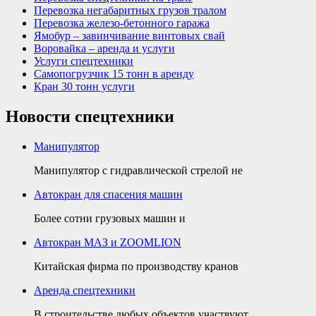
Перевозка негабаритных грузов тралом
Перевозка железо-бетонного гаража
Ямобур – завинчивание винтовых свай
Воровайка – аренда и услуги
Услуги спецтехники
Самопогрузчик 15 тонн в аренду
Кран 30 тонн услуги
Новости спецтехники
Манипулятор
Манипулятор с гидравлической стрелой не
Автокран для спасения машин
Более сотни грузовых машин и
Автокран МАЗ и ZOOMLION
Китайская фирма по производству кранов
Аренда спецтехники
В строительстве любых объектов участвуют