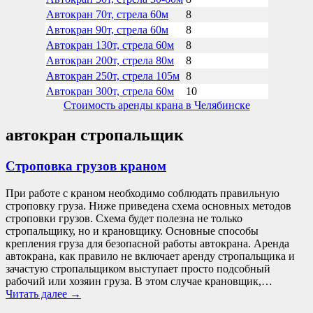
Автокран 70т, стрела 60м
8
Автокран 90т, стрела 60м
8
Автокран 130т, стрела 60м
8
Автокран 200т, стрела 80м
8
Автокран 250т, стрела 105м
8
Автокран 300т, стрела 60м
10
Стоимость аренды крана в Челябинске
автокран стропальщик
Строповка грузов краном
При работе с краном необходимо соблюдать правильную
строповку груза. Ниже приведена схема основных методов
строповки грузов. Схема будет полезна не только
стропальщику, но и крановщику. Основные способы
крепления груза для безопасной работы автокрана. Аренда
автокрана, как правило не включает аренду стропальщика и
зачастую стропальщиком выступает просто подсобный
рабочий или хозяин груза. В этом случае крановщик,…
Читать далее
→