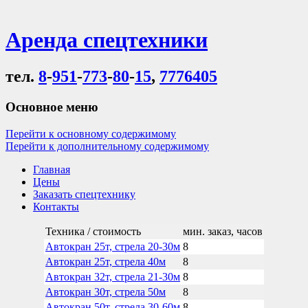
Аренда спецтехники
тел.
8
-
951
-
773
-
80
-
15
,
7776405
Основное меню
Перейти к основному содержимому
Перейти к дополнительному содержимому
Главная
Цены
Заказать спецтехнику
Контакты
Техника / стоимость
мин. заказ, часов
Автокран 25т, стрела 20-30м
8
Автокран 25т, стрела 40м
8
Автокран 32т, стрела 21-30м
8
Автокран 30т, стрела 50м
8
Автокран 50т, стрела 30-60м
8