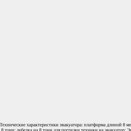
и. Технические характеристики эвакуатора: платформа длиной 8 м
 8 тонн; лебедка на 8 тонн для погрузки техники на эвакуатор