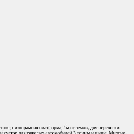
етров; низкорамная платформа, 1м от земли, для перевозки
; Эвакуатор для тяжелых автомобилей 3 тонны и выше. Многие…