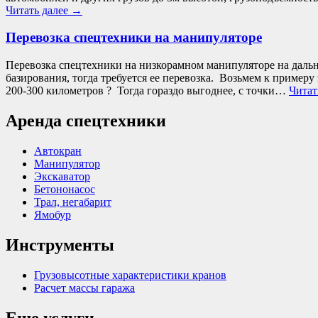
Читать далее
→
Перевозка спецтехники на манипуляторе
Перевозка спецтехники на низкорамном манипуляторе на дальни
базирования, тогда требуется ее перевозка. Возьмем к примеру
200-300 километров ? Тогда гораздо выгоднее, с точки…
Читат
Аренда спецтехники
Автокран
Манипулятор
Экскаватор
Бетононасос
Трал, негабарит
Ямобур
Инструменты
Грузовысотные характеристики кранов
Расчет массы гаража
Еще услуги