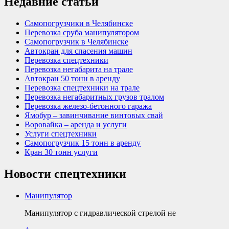
Недавние статьи
Самопогрузчики в Челябинске
Перевозка сруба манипулятором
Самопогрузчик в Челябинске
Автокран для спасения машин
Перевозка спецтехники
Перевозка негабарита на трале
Автокран 50 тонн в аренду
Перевозка спецтехники на трале
Перевозка негабаритных грузов тралом
Перевозка железо-бетонного гаража
Ямобур – завинчивание винтовых свай
Воровайка – аренда и услуги
Услуги спецтехники
Самопогрузчик 15 тонн в аренду
Кран 30 тонн услуги
Новости спецтехники
Манипулятор
Манипулятор с гидравлической стрелой не