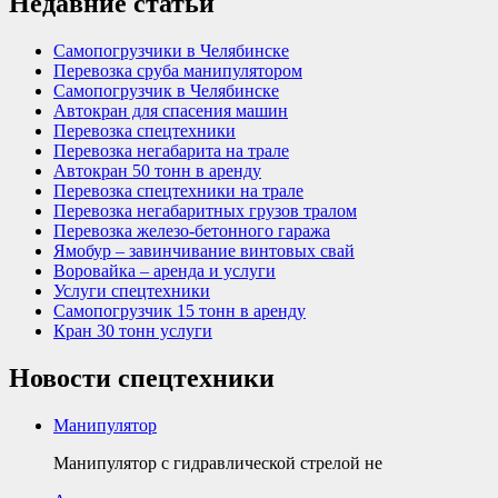
Недавние статьи
Самопогрузчики в Челябинске
Перевозка сруба манипулятором
Самопогрузчик в Челябинске
Автокран для спасения машин
Перевозка спецтехники
Перевозка негабарита на трале
Автокран 50 тонн в аренду
Перевозка спецтехники на трале
Перевозка негабаритных грузов тралом
Перевозка железо-бетонного гаража
Ямобур – завинчивание винтовых свай
Воровайка – аренда и услуги
Услуги спецтехники
Самопогрузчик 15 тонн в аренду
Кран 30 тонн услуги
Новости спецтехники
Манипулятор
Манипулятор с гидравлической стрелой не