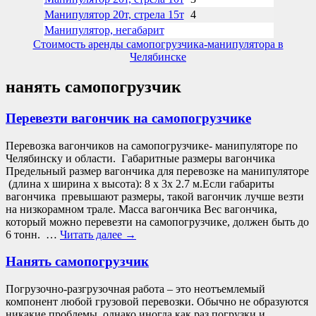
Манипулятор 20т, стрела 15т
4
Манипулятор, негабарит
Стоимость аренды самопогрузчика-манипулятора в
Челябинске
нанять самопогрузчик
Перевезти вагончик на самопогрузчике
Перевозка вагончиков на самопогрузчике- манипуляторе по
Челябинску и области. Габаритные размеры вагончика
Предельный размер вагончика для перевозке на манипуляторе
(длина х ширина х высота): 8 х 3х 2.7 м.Если габариты
вагончика превышают размеры, такой вагончик лучше везти
на низкорамном трале. Масса вагончика Вес вагончика,
который можно перевезти на самопогрузчике, должен быть до
6 тонн. …
Читать далее
→
Нанять самопогрузчик
Погрузочно-разгрузочная работа – это неотъемлемый
компонент любой грузовой перевозки. Обычно не образуются
никакие проблемы, однако иногда как раз погрузки и