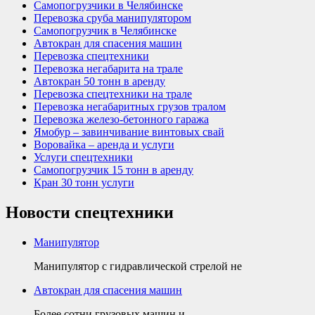
Самопогрузчики в Челябинске
Перевозка сруба манипулятором
Самопогрузчик в Челябинске
Автокран для спасения машин
Перевозка спецтехники
Перевозка негабарита на трале
Автокран 50 тонн в аренду
Перевозка спецтехники на трале
Перевозка негабаритных грузов тралом
Перевозка железо-бетонного гаража
Ямобур – завинчивание винтовых свай
Воровайка – аренда и услуги
Услуги спецтехники
Самопогрузчик 15 тонн в аренду
Кран 30 тонн услуги
Новости спецтехники
Манипулятор
Манипулятор с гидравлической стрелой не
Автокран для спасения машин
Более сотни грузовых машин и