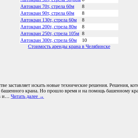
Автокран 70т, стрела 60м
8
Автокран 90т, стрела 60м
8
Автокран 130т, стрела 60м
8
Автокран 200т, стрела 80м
8
Автокран 250т, стрела 105м
8
Автокран 300т, стрела 60м
10
Стоимость аренды крана в Челябинске
стве заставляет искать новые технические решения. Решения, ко
з башенного крана. Но прошло время и на помощь башенному кр
ов и…
Читать далее
→