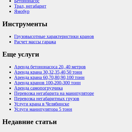
Бетононасос
Трал, негабарит
Ямобур
Инструменты
Грузовысотные характеристики кранов
Расчет массы гаража
Еще услуги
Аренда бетононасоса 20, 40 метров
Аренда крана 30,32,35,40,50 тонн
Аренда крана 60,70,80,90,100 тонн
Аренда кранов 100-200-300 тонн
Аренда самопогрузчика
Перевозка негабарита на манипуляторе
Перевозка негабаритных грузов
Услуги крана в Челябинске
Услуги манипулятора 5 тонн
Недавние статьи