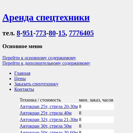
Аренда спецтехники
тел.
8
-
951
-
773
-
80
-
15
,
7776405
Основное меню
Перейти к основному содержимому
Перейти к дополнительному содержимому
Главная
Цены
Заказать спецтехнику
Контакты
Техника / стоимость
мин. заказ, часов
Автокран 25т, стрела 20-30м
8
Автокран 25т, стрела 40м
8
Автокран 32т, стрела 21-30м
8
Автокран 30т, стрела 50м
8
Автокран 50т, стрела 30-60м
8